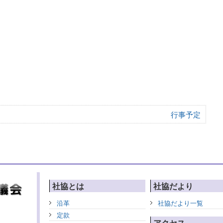
行事予定
社協とは
社協だより
沿革
社協だより一覧
定款
アクセス