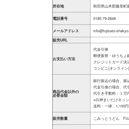
所在地
秋田県山本郡藤里町藤
電話番号
0185-79-2848
メールアドレス
info@fujisato-shakyo
販売URL
代金引換
郵便振替・ゆうちょ銀
お支払い方法
クレジットカード決
コンビニ(オンライン
銀行振込の場合、振
代金引換の場合、代
商品代金以外の
代引き手数料：１万円未
必要金額
※白神まいたけキッ
送料：一律 1,100円
販売数量
こみっとうどん FUJI