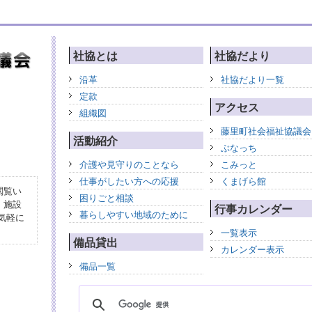
社協とは
社協だより
沿革
社協だより一覧
定款
アクセス
組織図
藤里町社会福祉協議会
活動紹介
ぶなっち
介護や見守りのことなら
こみっと
仕事がしたい方への応援
くまげら館
閲覧い
困りごと相談
、施設
行事カレンダー
暮らしやすい地域のために
気軽に
一覧表示
備品貸出
カレンダー表示
備品一覧