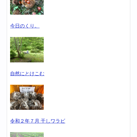
今日のくり。
自然にとけこむ
令和２年７月 干しワラビ