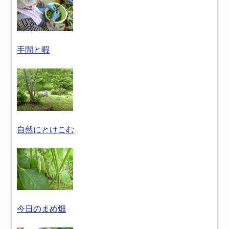
手間と暇
自然にとけこむ
今日のまめ畑