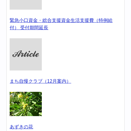
緊急小口資金・総合支援資金生活支援費（特例給
付） 受付期間延長
まち自慢クラブ（12月案内）
あずきの花