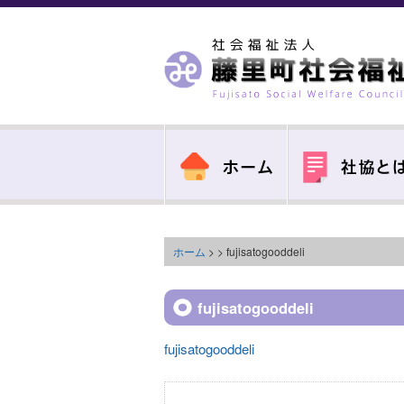
ホーム
> > fujisatogooddeli
fujisatogooddeli
fujisatogooddeli